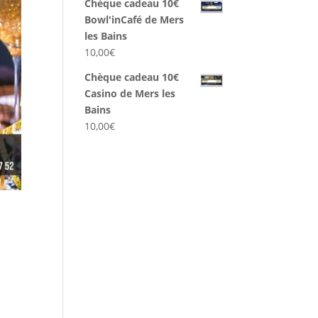
Chèque cadeau 10€
Bowl'inCafé de Mers
les Bains
10,00
€
Chèque cadeau 10€
Casino de Mers les
Bains
10,00
€