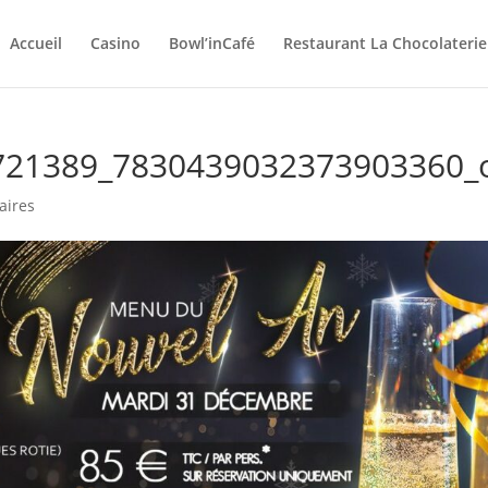
Accueil
Casino
Bowl’inCafé
Restaurant La Chocolaterie
721389_7830439032373903360_
aires