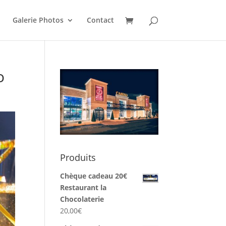
Galerie Photos
Contact
o
Produits
Chèque cadeau 20€
Restaurant la
Chocolaterie
20,00
€