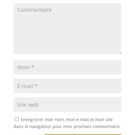
Enregistrer mon nom, mon e-mail et mon site
dans le navigateur pour mon prochain commentaire.