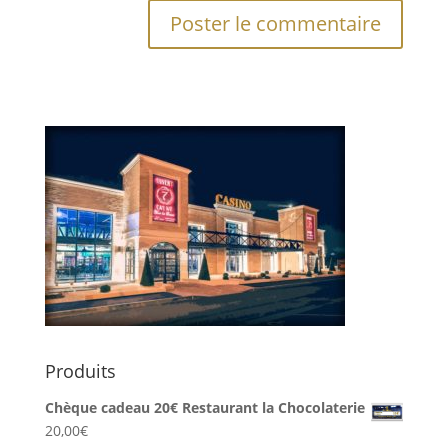
Produits
Chèque cadeau 20€ Restaurant la Chocolaterie
20,00
€