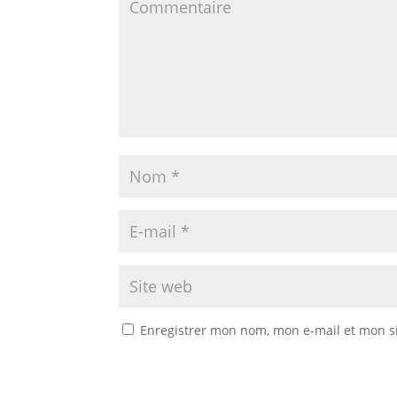
Enregistrer mon nom, mon e-mail et mon s