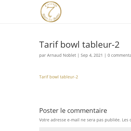
Tarif bowl tableur-2
par
Arnaud Noblet
|
Sep 4, 2021
|
0 commenta
Tarif bowl tableur-2
Poster le commentaire
Votre adresse e-mail ne sera pas publiée.
Les 