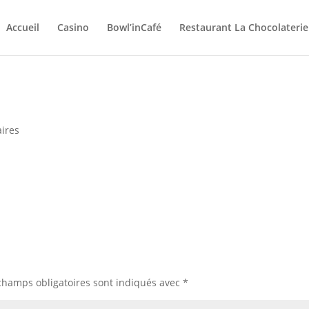
Accueil
Casino
Bowl’inCafé
Restaurant La Chocolaterie
ires
champs obligatoires sont indiqués avec
*