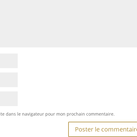
ite dans le navigateur pour mon prochain commentaire.