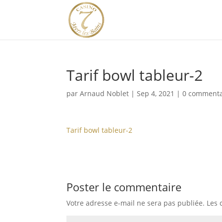
Tarif bowl tableur-2
par
Arnaud Noblet
|
Sep 4, 2021
|
0 commenta
Tarif bowl tableur-2
Poster le commentaire
Votre adresse e-mail ne sera pas publiée.
Les 