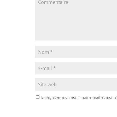
Enregistrer mon nom, mon e-mail et mon s